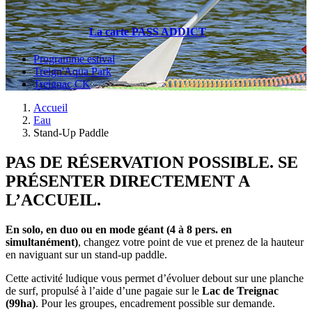
La carte PASS ADDICT
Programme estival
Treign'Aqua Park
Treignac CK
Accueil
Eau
Stand-Up Paddle
PAS DE RÉSERVATION POSSIBLE. SE
PRÉSENTER DIRECTEMENT A
L’ACCUEIL.
En solo, en duo ou en mode géant (4 à 8 pers. en
simultanément)
, changez votre point de vue et prenez de la hauteur
en naviguant sur un stand-up paddle.
Cette activité ludique vous permet d’évoluer debout sur une planche
de surf, propulsé à l’aide d’une pagaie sur le
Lac de Treignac
(99ha)
. Pour les groupes, encadrement possible sur demande.