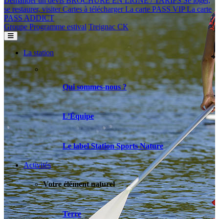
Demander un devis
BROCHURE EN LIGNE / TARIFS
Se loger,
se restaurer, visiter
Cartes à télécharger
La carte PASS VIP
La carte
PASS ADDICT
Groupe
Programme estival
Treignac CK
La station
Qui sommes-nous ?
L’Équipe
Le label Station Sports Nature
Activités
Votre élément naturel
Terre