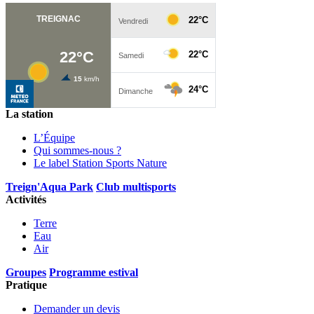
La station
L’Équipe
Qui sommes-nous ?
Le label Station Sports Nature
Treign'Aqua Park
Club multisports
Activités
Terre
Eau
Air
Groupes
Programme estival
Pratique
Demander un devis