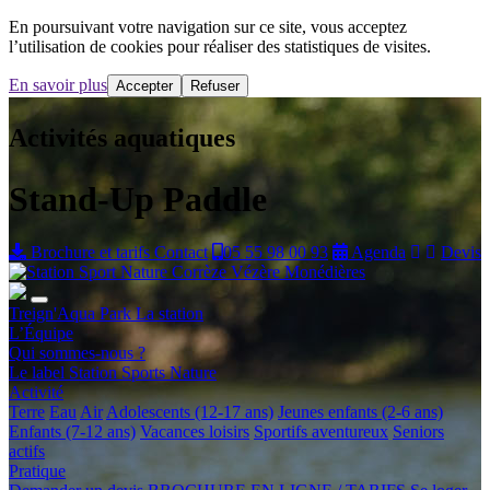
En poursuivant votre navigation sur ce site, vous acceptez
l’utilisation de cookies pour réaliser des statistiques de visites.
En savoir plus
Accepter
Refuser
Activités aquatiques
Stand-Up Paddle
Brochure et tarifs
Contact
05 55 98 00 93
Agenda
Devis
Treign'Aqua Park
La station
L’Équipe
Qui sommes-nous ?
Le label Station Sports Nature
Activité
Terre
Eau
Air
Adolescents (12-17 ans)
Jeunes enfants (2-6 ans)
Enfants (7-12 ans)
Vacances loisirs
Sportifs aventureux
Seniors
actifs
Pratique