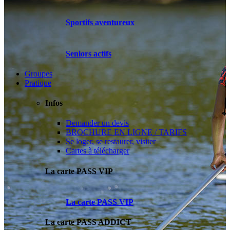
Sportifs aventureux
Seniors actifs
Groupes
Pratique
Infos
Demander un devis
BROCHURE EN LIGNE / TARIFS
Se loger, se restaurer, visiter
Cartes à télécharger
La carte PASS VIP
La carte PASS VIP
La carte PASS ADDICT